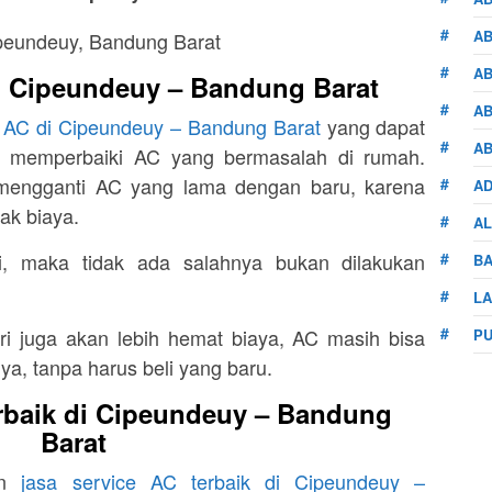
AB
AB
i Cipeundeuy – Bandung Barat
AB
e AC di Cipeundeuy – Bandung Barat
yang dapat
AB
uk memperbaiki AC yang bermasalah di rumah.
 mengganti AC yang lama dengan baru, karena
AD
ak biaya.
AL
ki, maka tidak ada salahnya bukan dilakukan
BA
L
ri juga akan lebih hemat biaya, AC masih bisa
PU
a, tanpa harus beli yang baru.
rbaik di Cipeundeuy – Bandung
Barat
an
jasa service AC terbaik di Cipeundeuy –