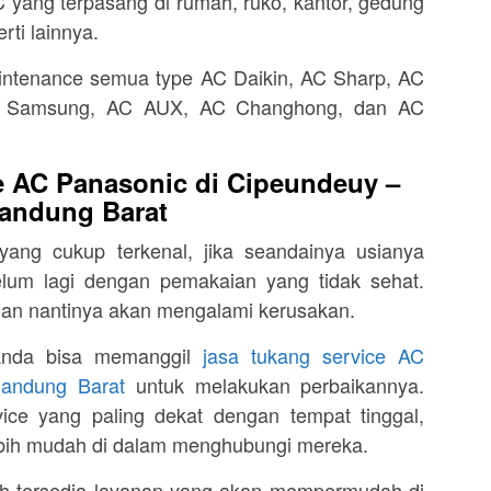
 yang terpasang di rumah, ruko, kantor, gedung
rti lainnya.
intenance semua type AC Daikin, AC Sharp, AC
C Samsung, AC AUX, AC Changhong, dan AC
e AC Panasonic di Cipeundeuy –
andung Barat
ang cukup terkenal, jika seandainya usianya
lum lagi dengan pemakaian yang tidak sehat.
an nantinya akan mengalami kerusakan.
Anda bisa memanggil
jasa tukang service AC
Bandung Barat
untuk melakukan perbaikannya.
ice yang paling dekat dengan tempat tinggal,
ebih mudah di dalam menghubungi mereka.
ah tersedia layanan yang akan mempermudah di