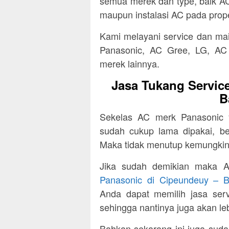
semua merek dan type, baik AC
maupun instalasi AC pada prope
Kami melayani service dan ma
Panasonic, AC Gree, LG, A
merek lainnya.
Jasa Tukang Servic
B
Sekelas AC merk Panasonic y
sudah cukup lama dipakai, be
Maka tidak menutup kemungkin
Jika sudah demikian maka 
Panasonic di Cipeundeuy – 
Anda dapat memilih jasa serv
sehingga nantinya juga akan l
Bahkan sekarang ini juga sud