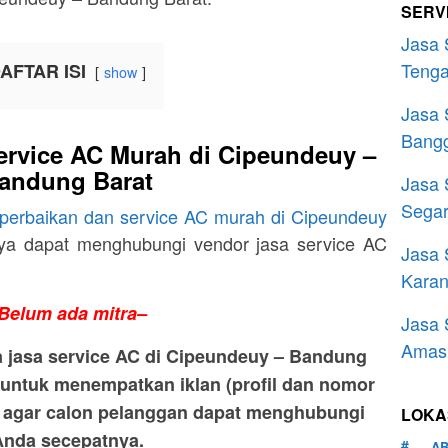
SERV
Jasa 
Tenga
AFTAR ISI
show
Jasa 
Bang
rvice AC Murah di Cipeundeuy –
andung Barat
Jasa 
Segar
 perbaikan dan service AC murah di Cipeundeuy
ya dapat menghubungi vendor jasa service AC
Jasa 
Kara
Belum ada mitra–
Jasa 
Amas 
 jasa service AC di Cipeundeuy – Bandung
untuk menempatkan iklan (profil dan nomor
i agar calon pelanggan dapat menghubungi
LOKAS
Anda secepatnya.
A