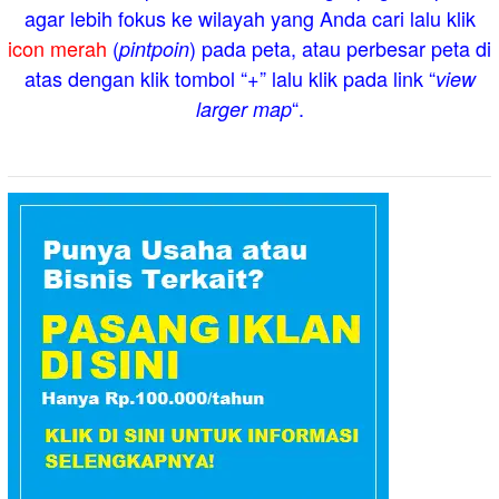
agar lebih fokus ke wilayah yang Anda cari lalu klik
icon merah
(
) pada peta, atau perbesar peta di
pintpoin
atas dengan klik tombol “+” lalu klik pada link “
view
“.
larger map