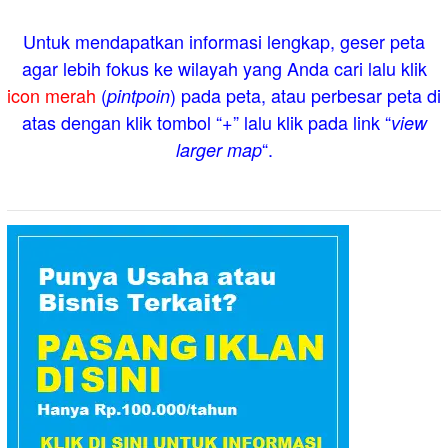
Untuk mendapatkan informasi lengkap, geser peta
agar lebih fokus ke wilayah yang Anda cari lalu klik
icon merah
(
) pada peta, atau perbesar peta di
pintpoin
atas dengan klik tombol “+” lalu klik pada link “
view
“.
larger map