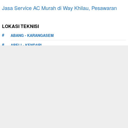
Jasa Service AC Murah di Way Khilau, Pesawaran
LOKASI TEKNISI
ABANG - KARANGASEM
ABELI - KENDARI
ABIANSEMAL - BADUNG
ABUKI - KONAWE
ABUN - TAMBRAUW
ADIANKOTING - TAPANULI UTARA
ALUWIH - PRINGSEWU
BATU AMPAR - BATAM
LAMPUNG UTARA
PULAU PULAU KUR - TUAL