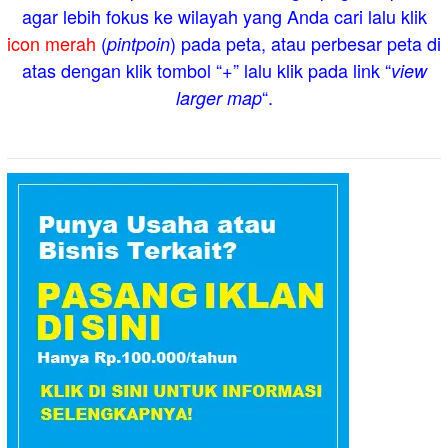
agar lebih fokus ke wilayah yang Anda cari lalu klik
icon merah
(
) pada peta, atau perbesar peta di
pintpoin
atas dengan klik tombol “+” lalu klik pada link “
view
“.
larger map